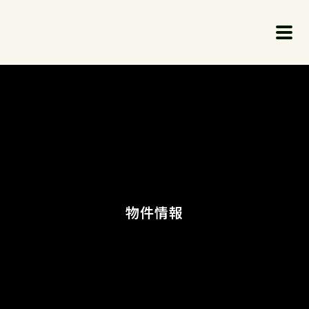
メ
ニ
ュ
ー
を
開
閉
0120-803-380
す
る
不動産コンサルのポイント
無料相談
事例紹介
物件情報
物件情報
古民家
ガレージハウス
お知らせ