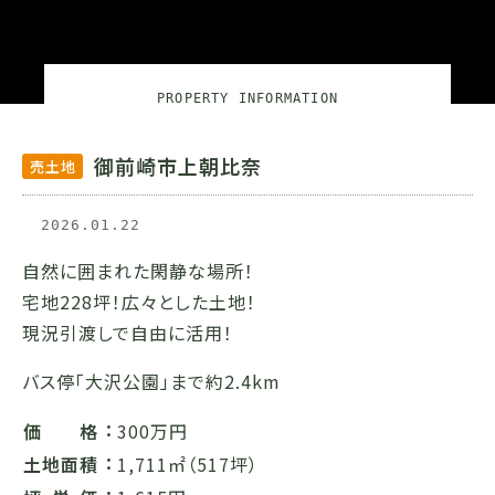
コラム
会社概要
お問い合わせ
PROPERTY INFORMATION
御前崎市上朝比奈
売土地
2026.01.22
自然に囲まれた閑静な場所！
宅地228坪！広々とした土地！
現況引渡しで自由に活用！
バス停「大沢公園」まで約2.4km
価格
300万円
土地面積
1,711㎡（517坪）